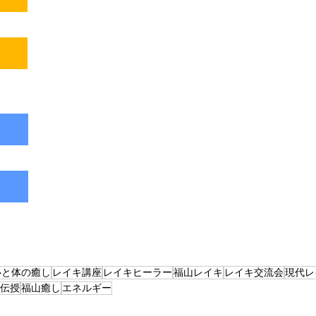
心と体の癒し
レイキ講座
レイキヒーラー
福山レイキ
レイキ交流会
現代レ
伝授
福山癒し
エネルギー