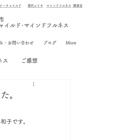
ナーチャイルド
現代レイキ
マインドフルネス
瞑想会
市
ャイルド･マインドフルネス
み・お問い合わせ
ブログ
More
ネス
ご感想
した。
長島和子です。