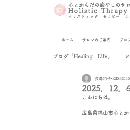
​心とからだの癒やしのサ
Holistic Thrapy
ホリスティック セラピー ラ
ホーム
サロンのご案内
プロ
ブログ「Healing Life」
レ
長島和子
2025年1
自分を生きる
日々の徒
2025．1
こんにちは。
広島県福山市心とからだ