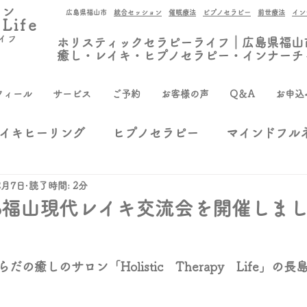
ロン
広島県福山市
統合セッション
催眠療法
ピプノセラピー
前世療法
イン
 Life
イフ
ホリスティックセラピーライフ｜広島県福山
癒し・レイキ・ヒプノセラピー・インナーチ
フィール
サービス
ご予約
お客様の声
Q＆A
お申込
イキヒーリング
ヒプノセラピー
マインドフル
2月7日
読了時間: 2分
然
お知らせ
瞑想
2．6福山現代レイキ交流会を開催しま
の癒しのサロン「Holistic　Therapy　Life」の