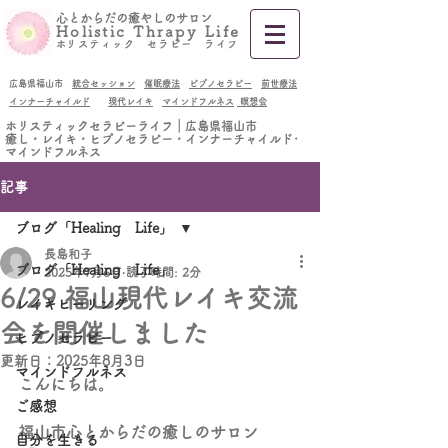
​心とからだの癒やしのサロン
Holistic Thrapy Life
​
ホリスティック セラピー ライフ
広島県福山市
統合セッション
催眠療法
ピプノセラピー
前世療法
インナーチャイルド
現代レイキ
マインドフルネス
瞑想会
ホリスティックセラピーライフ｜広島県福山市
癒し・レイキ・ヒプノセラピー・インナーチャイルド･
マインドフルネス
記事
ブログ「Healing Life」
長島和子
ブログ「Healing Life」
2025年7月6日
読了時間: 2分
6/29 福山現代レイキ交流
レイキヒーリング
会を開催しました
ヒプノセラピー
更新日：
2025年8月3日
マインドフルネス
こんにちは。
ご感想
福山市心とからだの癒しのサロン
自分を生きる