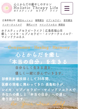
​心とからだの癒やしのサロン
Holistic Thrapy Life
​
ホリスティック セラピー ライフ
広島県福山市
統合セッション
催眠療法
ピプノセラピー
前世療法
インナーチャイルド
現代レイキ
マインドフルネス
瞑想会
ホリスティックセラピーライフ｜広島県福山市
癒し・レイキ・ヒプノセラピー・インナーチャイルド･
マインドフルネス
Compassion・Healing・Harmony
​心とからだを癒し
​「本当の自分」を生きる
自分らしく生きる道を、
優しく一緒に歩んでいきます。
​診療放射線技師として35年間、
​医療の現場に携わってきた
​長島和子が、
​レイキ・ヒプノセラピー・
マインドフルネスで
あなたの癒しと「本当の自分」への道に
寄り添います。
​Be Your True Self