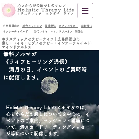
​心とからだの癒やしのサロン
Holistic Thrapy Life
​
ホリスティック セラピー ライフ
広島県福山市
統合セッション
催眠療法
ピプノセラピー
前世療法
インナーチャイルド
現代レイキ
マインドフルネス
瞑想会
ホリスティックセラピーライフ｜広島県福山市
癒し・レイキ・ヒプノセラピー・インナーチャイルド･
マインドフルネス
無料メルマガ
《ライフヒーリング通信》
満月の日、イベントのご案時時
に配信します。
Holistic Therapy Lifeのメルマガでは、
心とからだの癒しについてを中心に、イ
ベントのご案内、セッション・講座につ
いて、満月カードリーディング
メッセー
ジ等について配信します。