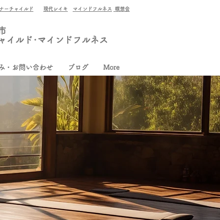
ナーチャイルド
現代レイキ
マインドフルネス
瞑想会
市
ャイルド･マインドフルネス
み・お問い合わせ
ブログ
More