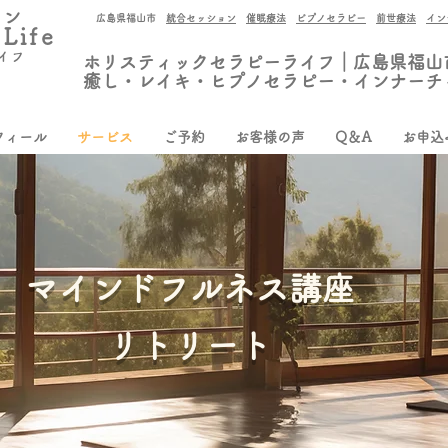
ロン
広島県福山市
統合セッション
催眠療法
ピプノセラピー
前世療法
イン
 Life
イフ
ホリスティックセラピーライフ｜広島県福山
癒し・レイキ・ヒプノセラピー・インナーチ
フィール
サービス
ご予約
お客様の声
Q＆A
お申込
マインドフルネス
講座
リトリート