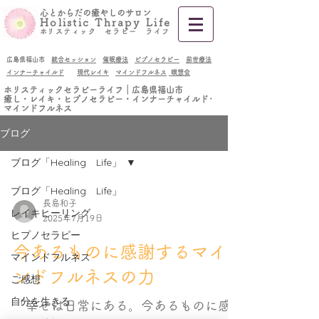
​心とからだの癒やしのサロン
Holistic Thrapy Life
​
ホリスティック セラピー ライフ
広島県福山市
統合セッション
催眠療法
ピプノセラピー
前世療法
インナーチャイルド
現代レイキ
マインドフルネス
瞑想会
ホリスティックセラピーライフ｜広島県福山市
癒し・レイキ・ヒプノセラピー・インナーチャイルド･
マインドフルネス
ブログ
ブログ「Healing Life」
ブログ「Healing Life」
長島和子
レイキヒーリング
2025年7月19日
ヒプノセラピー
今あるものに感謝するマイ
マインドフルネス
ンドフルネスの力
ご感想
自分を生きる
「幸せは日常にある。今あるものに感